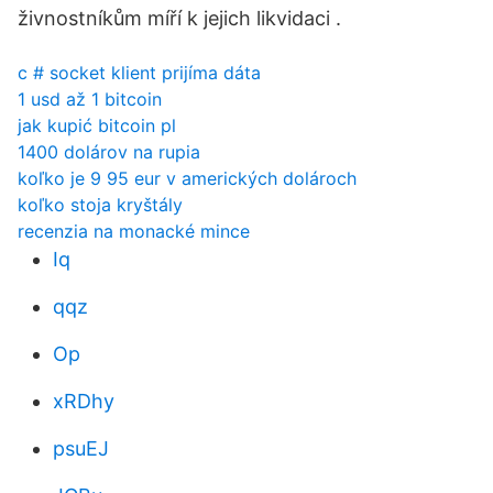
živnostníkům míří k jejich likvidaci .
c # socket klient prijíma dáta
1 usd až 1 bitcoin
jak kupić bitcoin pl
1400 dolárov na rupia
koľko je 9 95 eur v amerických dolároch
koľko stoja kryštály
recenzia na monacké mince
Iq
qqz
Op
xRDhy
psuEJ