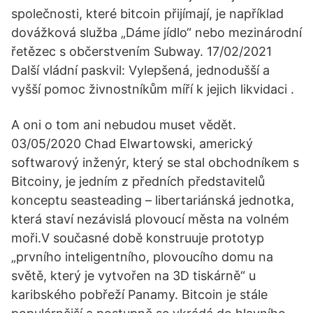
společnosti, které bitcoin přijímají, je například
dovážková služba „Dáme jídlo“ nebo mezinárodní
řetězec s občerstvením Subway. 17/02/2021
Další vládní paskvil: Vylepšená, jednodušší a
vyšší pomoc živnostníkům míří k jejich likvidaci .
A oni o tom ani nebudou muset vědět.
03/05/2020 Chad Elwartowski, americký
softwarový inženýr, který se stal obchodníkem s
Bitcoiny, je jedním z předních představitelů
konceptu seasteading – libertariánská jednotka,
která staví nezávislá plovoucí města na volném
moři.V současné době konstruuje prototyp
„prvního inteligentního, plovoucího domu na
světě, který je vytvořen na 3D tiskárně“ u
karibského pobřeží Panamy. Bitcoin je stále