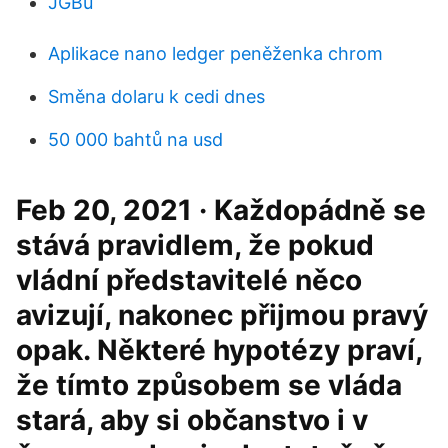
JGBu
Aplikace nano ledger peněženka chrom
Směna dolaru k cedi dnes
50 000 bahtů na usd
Feb 20, 2021 · Každopádně se
stává pravidlem, že pokud
vládní představitelé něco
avizují, nakonec přijmou pravý
opak. Některé hypotézy praví,
že tímto způsobem se vláda
stará, aby si občanstvo i v