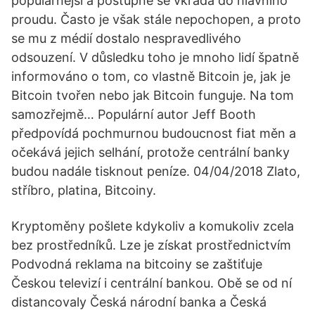
populárnější a postupně se vkrádá do hlavního
proudu. Často je však stále nepochopen, a proto
se mu z médií dostalo nespravedlivého
odsouzení. V důsledku toho je mnoho lidí špatně
informováno o tom, co vlastně Bitcoin je, jak je
Bitcoin tvořen nebo jak Bitcoin funguje. Na tom
samozřejmě… Populární autor Jeff Booth
předpovídá pochmurnou budoucnost fiat měn a
očekává jejich selhání, protože centrální banky
budou nadále tisknout peníze. 04/04/2018 Zlato,
stříbro, platina, Bitcoiny.
Kryptoměny pošlete kdykoliv a komukoliv zcela
bez prostředníků. Lze je získat prostřednictvím
Podvodná reklama na bitcoiny se zaštiťuje
Českou televizí i centrální bankou. Obě se od ní
distancovaly Česká národní banka a Česká