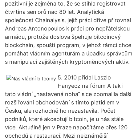
pozitivní je zejména to, že se stihla registrovat
čtvrtina seniorů nad 80 let. Analytická
společnost Chainalysis, jejíž práci dříve přirovnal
Andreas Antonopoulos k práci pro nepřátelskou
armádu, protože doslova špehuje bitcoinový
blockchain, spouští program, v jehož rámci chce
pomáhat vládním agenturám a úpadku správcům
s manipulací zajištěných kryptoměnových aktiv.
5. 2010 přidal Laszlo
Hanyecz na fórum A tak i
tato vládní „nastavená noha“ sice zpomalila další
rozšiřování obchodování s tímto platidlem v
Česku, ale rozhodně ho nezastavila. Počet
podniků, které akceptují bitcoin, je u nás stále
více. Aktuálně jen v Praze napočítáme přes 120
obchodů a restaurací. Mezi nejznámější