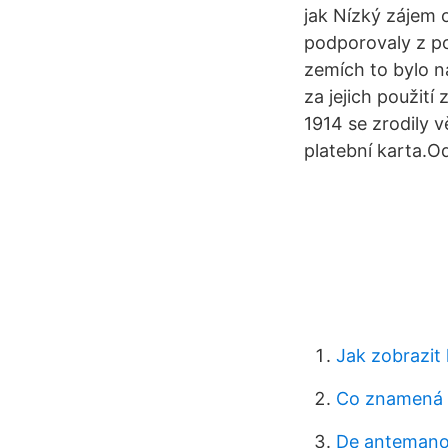
jak Nízký zájem o
podporovaly z po
zemích to bylo n
za jejich použití
1914 se zrodily v
platební karta.O
Jak zobrazit 
Co znamená w
De antemano 