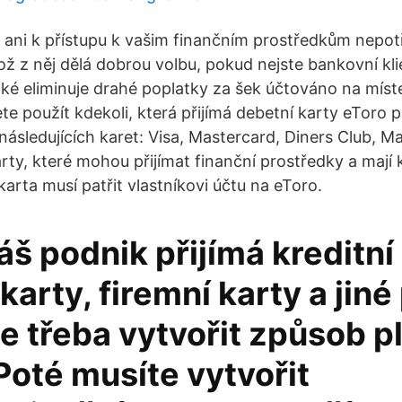
ty ani k přístupu k vašim finančním prostředkům nepot
ž z něj dělá dobrou volbu, pokud nejste bankovní kli
aké eliminuje drahé poplatky za šek účtováno na míst
e použít kdekoli, která přijímá debetní karty eToro př
následujících karet: Visa, Mastercard, Diners Club, M
rty, které mohou přijímat finanční prostředky a mají
karta musí patřit vlastníkovi účtu na eToro.
š podnik přijímá kreditní 
karty, firemní karty a jiné
je třeba vytvořit způsob p
Poté musíte vytvořit