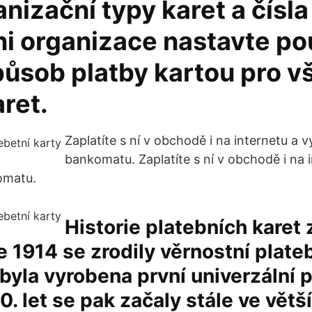
nizační typy karet a čísla
ni organizace nastavte p
působ platby kartou pro 
ret.
Zaplatíte s ní v obchodě i na internetu a 
bankomatu. Zaplatíte s ní v obchodě i na 
omatu.
Historie platebních karet 
 1914 se zrodily věrnostní plateb
byla vyrobena první univerzální p
0. let se pak začaly stále ve větš