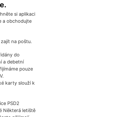
e.
něte si aplikaci
 a obchodujte
zajít na poštu.
řidány do
í a debetní
Přijímáme pouze
V.
ké karty slouží k
ice PSD2
 Některá letiště