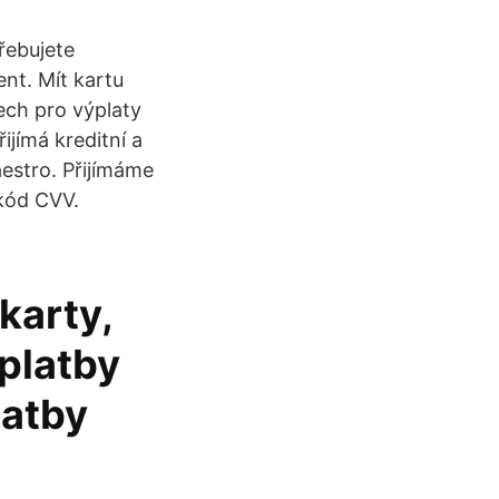
řebujete
ent. Mít kartu
ech pro výplaty
ijímá kreditní a
aestro. Přijímáme
 kód CVV.
karty,
 platby
latby