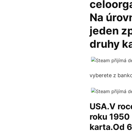
celoorga
Na úrov
jeden z
druhy ka
vyberete z bank
USA.V roce
roku 1950 
karta.Od 6