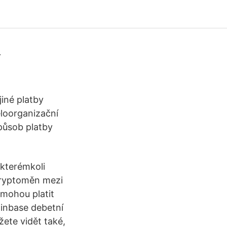
y
jiné platby
eloorganizační
způsob platby
 kterémkoli
kryptoměn mezi
 mohou platit
oinbase debetní
ete vidět také,