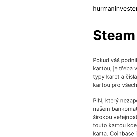
hurmaninveste
Steam 
Pokud váš podnik 
kartou, je třeba 
typy karet a čís
kartou pro všech
PIN, který nezap
našem bankomatu
širokou veřejnost
touto kartou kde
karta. Coinbase 