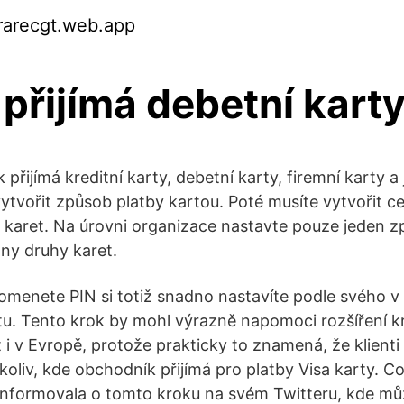
rarecgt.web.app
přijímá debetní kart
přijímá kreditní karty, debetní karty, firemní karty a 
vytvořit způsob platby kartou. Poté musíte vytvořit c
la karet. Na úrovni organizace nastavte pouze jeden 
ny druhy karet.
omenete PIN si totiž snadno nastavíte podle svého v
. Tento krok by mohl výrazně napomoci rozšíření 
 i v Evropě, protože prakticky to znamená, že klienti
koliv, kde obchodník přijímá pro platby Visa karty. C
informovala o tomto kroku na svém Twitteru, kde můž