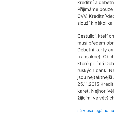
kreditní a debetn
Přijímáme pouze 
CVV. Kreditní/deb
slouží k několik
Cestující, kteří 
musí předem obrát
Debetní karty a/
transakce). Obch
které přijímá De
ruských bank. Ne
jsou nejtaktnější 
25.11.2015 Kredi
karet. Nejhorlivě
žijícími ve větší
sú v usa legálne a