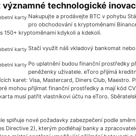
t významné technologické inovac
Nakupujte a prodávejte BTC v pohybu Stáh
pro obchodování s kryptoměnami Binance
s 150+ kryptoměnami kdykoli a kdekoli.
Stačí využít náš vkladový bankomat nebo 
Po uplatnění budou finanční prostředky p
peněženky uživatele. eToro přijímá kreditn
ících karet: Visa, Mastercard, Diners Club, Maestro. 
teré mohou přijímat finanční prostředky a mají kód CV
karta musí patřit vlastníkovi účtu na eToro. Sběratels
le splňuje nové požadavky zabezpečení podle směrn
s Directive 2), kterým podléhají banky a zpracovatelé