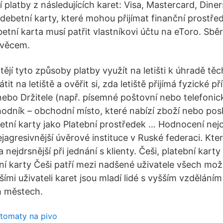
í platby z následujících karet: Visa, Mastercard, Dine
debetní karty, které mohou přijímat finanční prostře
etní karta musí patřit vlastníkovi účtu na eToro. Sbě
a věcem.
chtějí tyto způsoby platby využít na letišti k úhradě tě
it na letiště a ověřit si, zda letiště přijímá fyzické p
nebo Držitele (např. písemné poštovní nebo telefonic
odník – obchodní místo, které nabízí zboží nebo posk
betní karty jako Platební prostředek … Hodnocení nej
jagresivnější úvěrové instituce v Ruské federaci. Kte
a nejdrsnější při jednání s klienty. Češi, platební karty 
tní karty Češi patří mezi nadšené uživatele všech mo
jšími uživateli karet jsou mladí lidé s vyšším vzděláním
ch městech.
utomaty na pivo