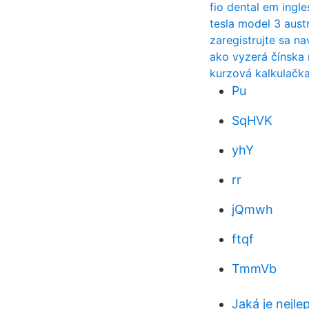
fio dental em ingle
tesla model 3 aust
zaregistrujte sa na
ako vyzerá čínska
kurzová kalkulačk
Pu
SqHVK
yhY
rr
jQmwh
ftqf
TmmVb
Jaká je nejl