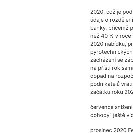
2020, což je pod
údaje o rozdělení
banky, přičemž po
než 40 % v roce
2020 nabídku, pr
pyrotechnických
zacházení se záb
na příští rok sa
dopad na rozpoče
podnikatelů vrát
začátku roku 202
července snížení
dohody“ ještě ví
prosinec 2020 Fe