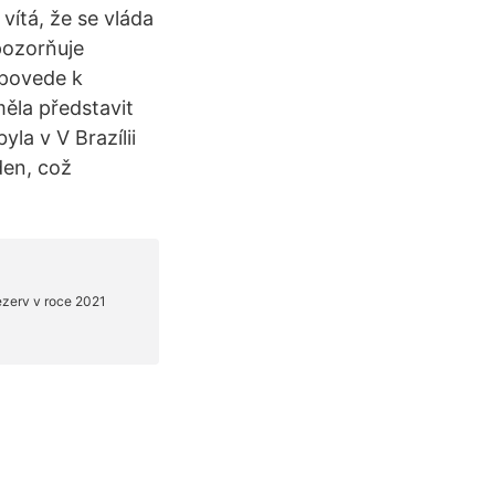
vítá, že se vláda
pozorňuje
 povede k
měla představit
la v V Brazílii
den, což