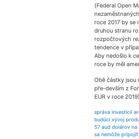
(Federal Open M
nezaměstnaných o
roce 2017 by se 
druhou stranu ro
rozpočtových rez
tendence v případ
Aby nedošlo k ce
roce by měl amer
Obě částky jsou 
pře-devším z Fon
EUR v roce 2019)
správa investícií ar
budúci vývoj prod
57 aud dolárov na 
sa nemôže pripojiť