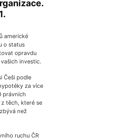
rganizace.
1.
lů americké
u o status
stovat opravdu
vašich investic.
i Češi podle
 hypotéky za více
0 právních
z těch, které se
ezbývá než
ovního ruchu ČR