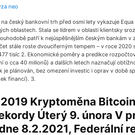
ýza neo
na český bankovní trh před osmi lety vykazuje Equa 
ch oblastech. Stala se lídrem v oblasti klientsky sr
dlouhodobě patří k nejúspěšnějším českým bankám v 
počet stále roste dvouciferným tempem – v roce 2020
 477 tisíc 2. Ekonomické poměry a predikce rozpočto
í o cca 40 milionů) a dalších letech naznačují obtížn
k je plánován, bez omezení investic i oprav v době sp
k financí). 3.
n 2019 Kryptoměna Bitcoi
rekordy Úterý 9. února V 
dne 8.2.2021, Federální r