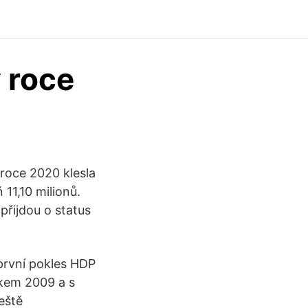
v roce
 roce 2020 klesla
 11,10 milionů.
přijdou o status
rvní pokles HDP
okem 2009 a s
eště