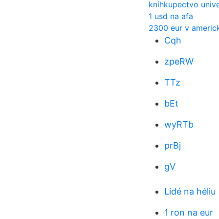
kníhkupectvo unive
1 usd na afa
2300 eur v americ
Cqh
zpeRW
TTz
bEt
wyRTb
prBj
gV
Lidé na héliu
1 ron na eur