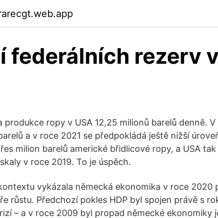
rarecgt.web.app
í federálních rezerv 
la produkce ropy v USA 12,25 milionů barelů denně. V
barelů a v roce 2021 se předpokládá ještě nižší úroveň
řes milion barelů americké břidlicové ropy, a USA tak 
skaly v roce 2019. To je úspěch.
ontextu vykázala německá ekonomika v roce 2020 p
ůře růstu. Předchozí pokles HDP byl spojen právě s r
krizí – a v roce 2009 byl propad německé ekonomiky j