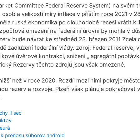
arket Committee Federal Reserve System) na svém t
sob a velikosti míry inflace v příštím roce 2021 v 28
měla ruská ekonomika po dlouhodobé recesi vrátit k 1
zpočtová omezení na federální úrovni by mohla v důs
erv bude návrat ke středněd 23. březen 2011 Zcela 
ě zadlužení federální vlády. zdroj: Federal reserve, 
lkové úvěrové kontrakci, snížení „ agregátní poptávk
ický Rezervy těchto zdrojů jsou však omezené.
nižší než v roce 2020. Rozdíl mezi nimi pokryje měst
du rezerv a rozvoje. Plzeň však plánuje pokračovat v
.
chy ll sec
uktov
eurá
 k prenosu súborov android