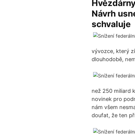
Hvězdárny 
Návrh usne
schvaluje
vývozce, který z
dlouhodobě, nemě
než 250 miliard 
novinek pro podn
nám všem nesmaz
doufat, že ten př