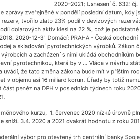
2020–2021; Usnesení č. 632: čj.
le zprávy zveřejněné v pondělí poslední datum, kdy js
 rezerv, tvořilo zlato 23% podíl v devizových rezervá
díl dolarových aktiv klesl na 22 %, což je podstatné 
 2018. 2020-12-31 Domácí: PRAHA - Česká obchodní 
odej a skladování pyrotechnických výrobků. Zákon č.
 výrobcích a zacházení s nimi ukládá obchodníkům 
avní pyrotechnikou, která by v … Vláda v návrhu stá
ma uvádí, že tato změna zákona bude mít v příštím ro
t v objemu asi 16 miliard korun. Úřady by totiž nemu
it část peněz na DPH v posledních týdnech roku 2020,
1.
 měnového kurzu, 1. červenec 2020 nízké úrovně plně
ce sníží. 3.4. 2020 a 2021 dvakrát hodnotu z roku 201
derální výbor pro otevřený trh centrální banky Spoj