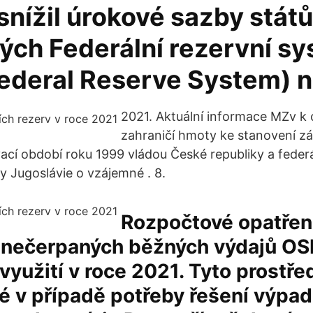
nížil úrokové sazby států
ých Federální rezervní s
Federal Reserve System) n
2021. Aktuální informace MZv k
zahraničí hmoty ke stanovení z
ací období roku 1999 vládou České republiky a federá
y Jugoslávie o vzájemné . 8.
Rozpočtové opatřen
 nečerpaných běžných výdajů OSR
yužití v roce 2021. Tyto prostř
ké v případě potřeby řešení výpa