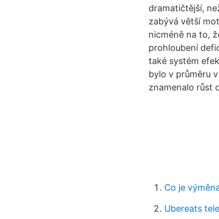
dramatičtější, n
zabývá větší mot
nicméně na to, ž
prohloubení defi
také systém efek
bylo v průměru v
znamenalo růst o
Co je výměna
Ubereats tele