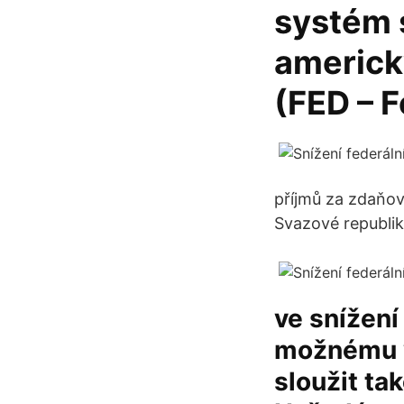
systém s
americk
(FED – 
příjmů za zdaňov
Svazové republik
ve snížení
možnému v
sloužit ta