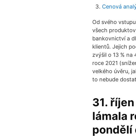
Cenová anal
Od svého vstupu 
všech produktový
bankovnictví a 
klientů. Jejich 
zvýšil o 13 % na
roce 2021 (snížen
velkého úvěru, ja
to nebude dostate
31. říje
lámala 
pondělí 