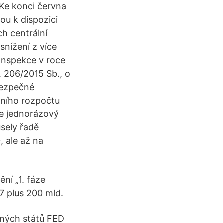
 Ke konci června
ou k dispozici
ch centrální
snížení z více
inspekce v roce
 206/2015 Sb., o
bezpečné
tního rozpočtu
ce jednorázový
sely řadě
 ale až na
ní „1. fáze
7 plus 200 mld.
ených států FED