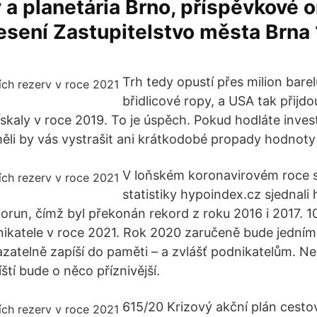
a planetária Brno, příspěvkové o
sení Zastupitelstvo města Brna 
Trh tedy opustí přes milion bare
břidlicové ropy, a USA tak přijdo
ískaly v roce 2019. To je úspěch. Pokud hodláte inve
li by vás vystrašit ani krátkodobé propady hodnoty 
V loňském koronavirovém roce s
statistiky hypoindex.cz sjednali
korun, čímž byl překonán rekord z roku 2016 i 2017. 1
ikatele v roce 2021. Rok 2020 zaručeně bude jedním 
atelně zapíší do paměti – a zvlášť podnikatelům. N
íští bude o něco příznivější.
615/20 Krizový akční plán cest