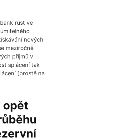
bank růst ve
ozumitelného
získávání nových
 se meziročně
vých příjmů v
ost splácení tak
lácení (prostě na
n opět
průběhu
ezervní