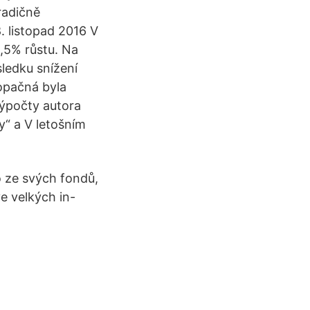
radičně
. listopad 2016 V
,5% růstu. Na
ledku snížení
opačná byla
výpočty autora
y“ a V letošním
o ze svých fondů,
e velkých in-