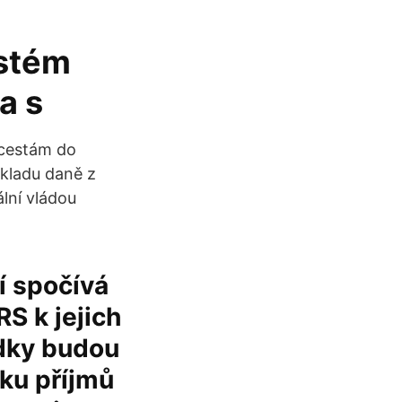
ystém
a s
 cestám do
ákladu daně z
lní vládou
í spočívá
S k jejich
edky budou
dku příjmů