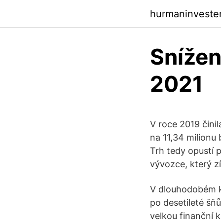
hurmaninveste
Snížen
2021
V roce 2019 čini
na 11,34 milionu 
Trh tedy opustí p
vývozce, který zí
V dlouhodobém k
po desetileté šň
velkou finanční 