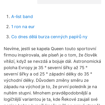
A-list band
1 ron na eur
Co dnes dělá burza cenných papírů ny
Nevíme, jestli se kapela Queen touto sportovní
firmou inspirovala, ale píseň je o tom, že člověk
vítězí, když se nevzdá a bojuje dál. Astronomická
poloha Evropy je 35 ° severní šířky až 75 °
severní šířky a od 25 ° západní délky do 35 °
východní délky. Důvodem změny směru ze
západu na východ je to, že první poledník je na
nultém stupni. Mnohem pravděpodobnější a
logičtější variantou je ta, kde Řekové zaujali své