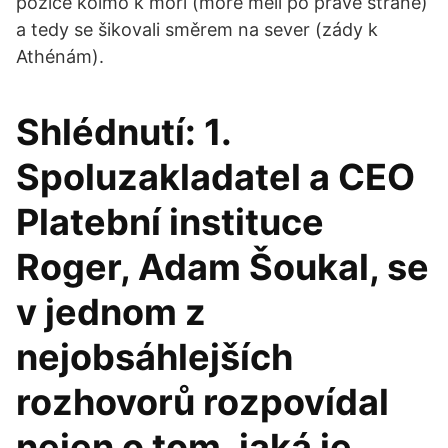
pozice kolmo k moři (moře měli po pravé straně)
a tedy se šikovali směrem na sever (zády k
Athénám).
Shlédnutí: 1.
Spoluzakladatel a CEO
Platební instituce
Roger, Adam Šoukal, se
v jednom z
nejobsáhlejších
rozhovorů rozpovídal
nejen o tom, jaká je