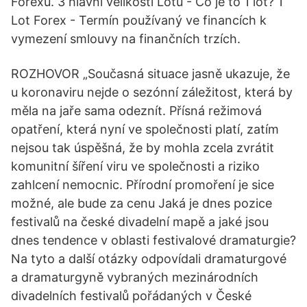
Forexu. 3 hlavní velikosti Lotu - Co je to 1 lot? 1
Lot Forex - Termín používaný ve financích k
vymezení smlouvy na finančních trzích.
ROZHOVOR „Současná situace jasně ukazuje, že
u koronaviru nejde o sezónní záležitost, která by
měla na jaře sama odeznít. Přísná režimová
opatření, která nyní ve společnosti platí, zatím
nejsou tak úspěšná, že by mohla zcela zvrátit
komunitní šíření viru ve společnosti a riziko
zahlcení nemocnic. Přírodní promoření je sice
možné, ale bude za cenu Jaká je dnes pozice
festivalů na české divadelní mapě a jaké jsou
dnes tendence v oblasti festivalové dramaturgie?
Na tyto a další otázky odpovídali dramaturgové
a dramaturgyně vybraných mezinárodních
divadelních festivalů pořádaných v České