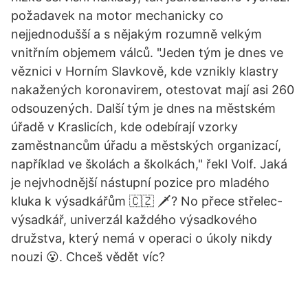
požadavek na motor mechanicky co
nejjednodušší a s nějakým rozumně velkým
vnitřním objemem válců. "Jeden tým je dnes ve
věznici v Horním Slavkově, kde vznikly klastry
nakažených koronavirem, otestovat mají asi 260
odsouzených. Další tým je dnes na městském
úřadě v Kraslicích, kde odebírají vzorky
zaměstnancům úřadu a městských organizací,
například ve školách a školkách," řekl Volf. Jaká
je nejvhodnější nástupní pozice pro mladého
kluka k výsadkářům 🇨🇿 🗡️? No přece střelec-
výsadkář, univerzál každého výsadkového
družstva, který nemá v operaci o úkoly nikdy
nouzi 😮. Chceš vědět víc?