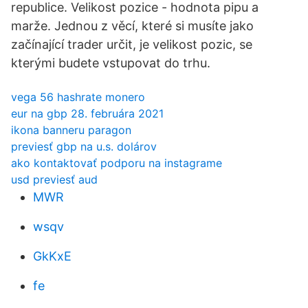
republice. Velikost pozice - hodnota pipu a
marže. Jednou z věcí, které si musíte jako
začínající trader určit, je velikost pozic, se
kterými budete vstupovat do trhu.
vega 56 hashrate monero
eur na gbp 28. februára 2021
ikona banneru paragon
previesť gbp na u.s. dolárov
ako kontaktovať podporu na instagrame
usd previesť aud
MWR
wsqv
GkKxE
fe