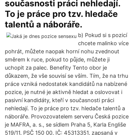
současnosti práci nehledají.
To je práce pro tzv. hledače
talentů a náboráře.
b) Pokud si s pozicí
chcete malinko více
pohrát, můžete naopak horní nohu zvednout
směrem k ruce, pokud to půjde, můžete ji
uchopit za palec. Benefity Tento obor je
důkazem, že vše souvisí se vším. Tím, že na trhu
práce vzniká nedostatek kandidátů na nabízené
pozice, je nutné je aktivně hledat a oslovovat i
pasivní kandidáty, kteří v současnosti práci
nehledají. To je práce pro tzv. hledače talentů a
náboráře. Provozovatelem serveru Česká pozice
je MAFRA, a. s., se sídlem Praha 5, Karla Engliše
519/11, PSČ 150 00, IČ: 45313351, zapsaná v