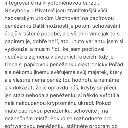
integrované na kryptoměnovou burzu..
Nevýhody: Uživatelé jsou zranitelnější vůči
hackerským útokům Uschování na papírovou
peněženku Další možností je potom uchovávání
údajů v tištěné podobě, ale všichni víme jak to s
papírem je, dobře hoří, atp. I tuto variantu jsem si
vyzkoušel a musím říct, že jsem pociťoval
nedůvěru zejména v úvodních krocích, kdy je
třeba si papírovou peněženku elektronicky Pořád
ale někomu jinému svěřujeme svůj majetek, který
ale vlastně nemá peněžitou hodnotu a nemáme
jak dokázat, že je opravdu náš, kdyby se přeci
jen stala nehoda a peněženku si někdo vyfotil a
naší nakoupenou kryptoměnu ukradl. Pokud
máte papírovou peněženku, schovejte ji na
bezpečném místě. Pokud se rozhodnete pro
softwarovou peněženku, stáhněte program do