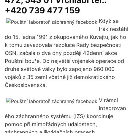
472, 543 01 Vrchlabí tel.:
+420 739 477 159
Když se
Irák nestáhl
do 15. ledna 1991 z okupovaného Kuvajtu, jak ho
k tomu zavazovala rezoluce Rady bezpečnosti
OSN, začala o dva dny později 42denní akce
Pouštní bouře. Do největší vojenské operace od
druhé světové války bylo zapojeno 960 000
vojáků z 35 zemí včetně již demokratického
Československa.
V rámci
integrovan
ého záchranného systému (IZS) koordinuje
pomoc při mimořádných událostech,
záchranných a likvidačních pracech.