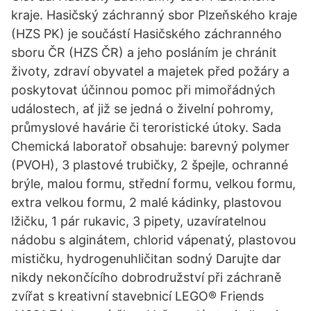
kraje. Hasičský záchranný sbor Plzeňského kraje
(HZS PK) je součástí Hasičského záchranného
sboru ČR (HZS ČR) a jeho posláním je chránit
životy, zdraví obyvatel a majetek před požáry a
poskytovat účinnou pomoc při mimořádných
událostech, ať již se jedná o živelní pohromy,
průmyslové havárie či teroristické útoky. Sada
Chemická laboratoř obsahuje: barevný polymer
(PVOH), 3 plastové trubičky, 2 špejle, ochranné
brýle, malou formu, střední formu, velkou formu,
extra velkou formu, 2 malé kádinky, plastovou
lžičku, 1 pár rukavic, 3 pipety, uzavíratelnou
nádobu s alginátem, chlorid vápenatý, plastovou
mističku, hydrogenuhličitan sodný Darujte dar
nikdy nekončícího dobrodružství při záchraně
zvířat s kreativní stavebnicí LEGO® Friends