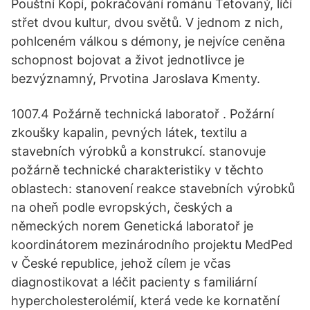
Pouštní Kopí, pokračování románu Tetovaný, líčí
střet dvou kultur, dvou světů. V jednom z nich,
pohlceném válkou s démony, je nejvíce ceněna
schopnost bojovat a život jednotlivce je
bezvýznamný, Prvotina Jaroslava Kmenty.
1007.4 Požárně technická laboratoř . Požární
zkoušky kapalin, pevných látek, textilu a
stavebních výrobků a konstrukcí. stanovuje
požárně technické charakteristiky v těchto
oblastech: stanovení reakce stavebních výrobků
na oheň podle evropských, českých a
německých norem Genetická laboratoř je
koordinátorem mezinárodního projektu MedPed
v České republice, jehož cílem je včas
diagnostikovat a léčit pacienty s familiární
hypercholesterolémií, která vede ke kornatění