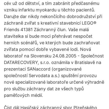
cév už od dětství, a tím zabránit předčasnému
vzniku infarktu myokardu u těchto pacientů.
Darujte dar nikdy nekončícího dobrodružství při
záchraně zvířat s kreativní stavebnicí LEGO®
Friends 41381 Záchranný člun. Vaše malá
stavitelka si bude moci přehrávat nespočet
herních scénářů, ve kterých bude zachraňovat
zvířata pomocí dobře vybavené lodi. Nová
laboratoř na Slovensku 24.08.2005 - Společnost
DATARECOVERY, s.r.o. oznámila v Bratislavě na
prezentaci SANaccord (organizované
společností Servodata a.s.) spuštění provozu
nové specializované laboratoře určené výhradně
pro službu záchrany dat ze všech typů
paměťových médií.
Číst dál Hasičský záchranný sbor Plzeňského