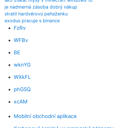
ako získať mysy v minecraft windows 10
je nadmerná zásoba dobrý nákup
stratil hardvérovú peňaženku
exodus pracuje s binance
FzRv
WFBv
BE
wknYG
WXkFL
phGSQ
xcAM
Mobilní obchodní aplikace